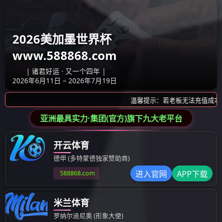
b体育app官网登录入口-（中国）官方网站是一家从事各种
胶粘制品、功能性薄膜材料、硅胶系列产品、光学膜产品
的研发、生产、销售于一体的企业。公司位于江苏省靖江
市国家级经济开发区，建筑面积三万平米，拥有高精密涂
布线6条及各种配套设备，形成了体系完整的产业链。公司
员工120余人，其中研发团队40余人。
公司主要生产各种b体育app官网登录入口-（中国）官方网
站及保护膜、特氟龙系列产品，产品广泛应用于新能源及
汽车、船舶、电子电器产品等行业。公司取得了江苏省高
新企业论证、IS09001:2015质量管理体系认证、IATF
16949:2016质量管理体系认证......
了解更多 +